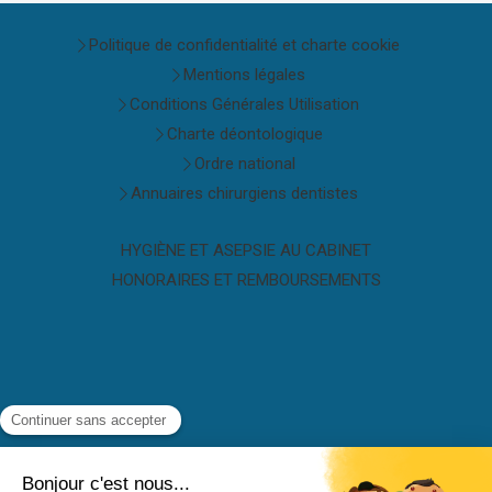
Politique de confidentialité et charte cookie
Mentions légales
Conditions Générales Utilisation
Charte déontologique
Ordre national
Annuaires chirurgiens dentistes
HYGIÈNE ET ASEPSIE AU CABINET
HONORAIRES ET REMBOURSEMENTS