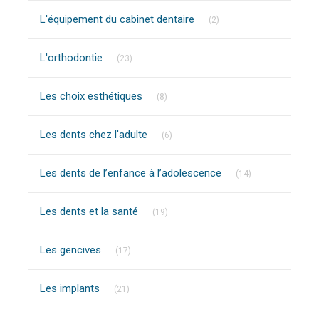
Articles Count
L'équipement du cabinet dentaire
(2)
Articles Count
L'orthodontie
(23)
Articles Count
Les choix esthétiques
(8)
Articles Count
Les dents chez l'adulte
(6)
Articles Count
Les dents de l’enfance à l’adolescence
(14)
Articles Count
Les dents et la santé
(19)
Articles Count
Les gencives
(17)
Articles Count
Les implants
(21)