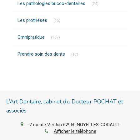
Articles Count
Les pathologies bucco-dentaires
(24)
Articles Count
Les prothèses
(15)
Articles Count
Omnipratique
(167)
Articles Count
Prendre soin des dents
(17)
L’Art Dentaire, cabinet du Docteur POCHAT et
associés
7 rue de Verdun
62950
NOYELLES-GODAULT
Afficher le téléphone