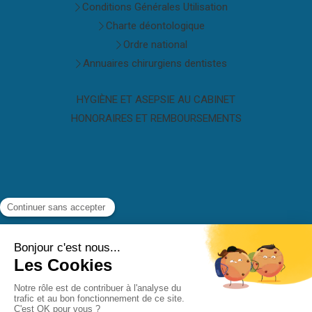
Conditions Générales Utilisation
Charte déontologique
Ordre national
Annuaires chirurgiens dentistes
HYGIÈNE ET ASEPSIE AU CABINET
HONORAIRES ET REMBOURSEMENTS